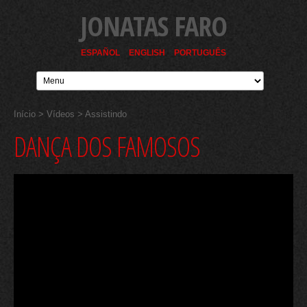
JONATAS FARO
ESPAÑOL
ENGLISH
PORTUGUÊS
Início
>
Vídeos
> Assistindo
DANÇA DOS FAMOSOS