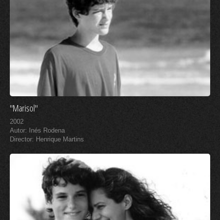
"Marisol"
2002
Autor: Inés Rodena
Director: Henrique Martins