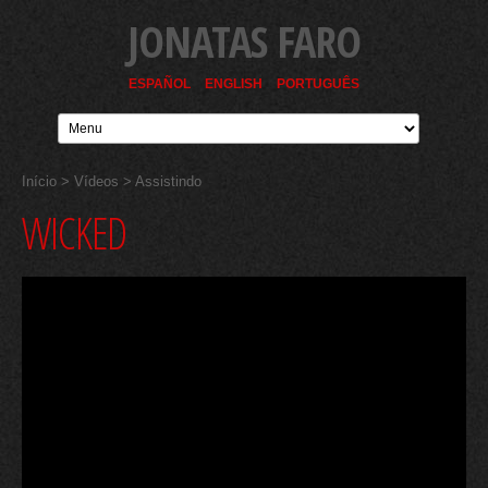
JONATAS FARO
ESPAÑOL
ENGLISH
PORTUGUÊS
Início
>
Vídeos
> Assistindo
WICKED