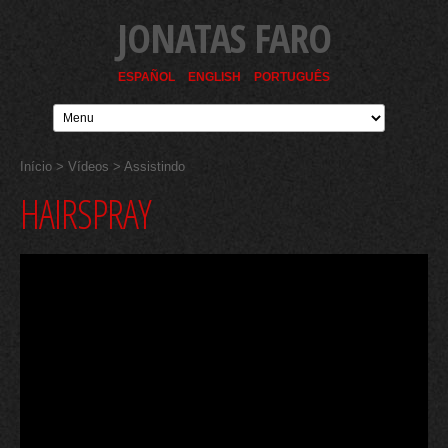
JONATAS FARO
ESPAÑOL
ENGLISH
PORTUGUÊS
Início
>
Vídeos
> Assistindo
HAIRSPRAY