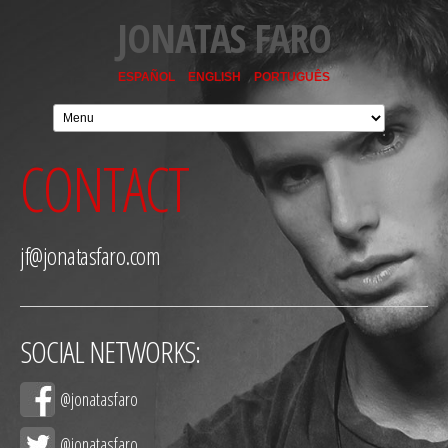
JONATAS FARO
ESPAÑOL
ENGLISH
PORTUGUÊS
CONTACT
jf@jonatasfaro.com
SOCIAL NETWORKS:
@jonatasfaro
@jonatasfaro